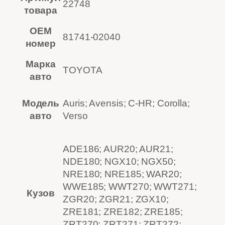
22748
товара
OEM
81741-02040
номер
Марка
TOYOTA
авто
Модель
Auris; Avensis; C-HR; Corolla;
авто
Verso
ADE186; AUR20; AUR21;
NDE180; NGX10; NGX50;
NRE180; NRE185; WAR20;
WWE185; WWT270; WWT271;
Кузов
ZGR20; ZGR21; ZGX10;
ZRE181; ZRE182; ZRE185;
ZRT270; ZRT271; ZRT272;