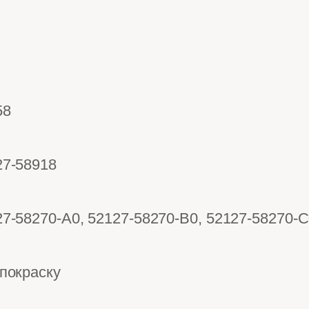
58
27-58918
7-58270-A0, 52127-58270-B0, 52127-58270-C
покраску