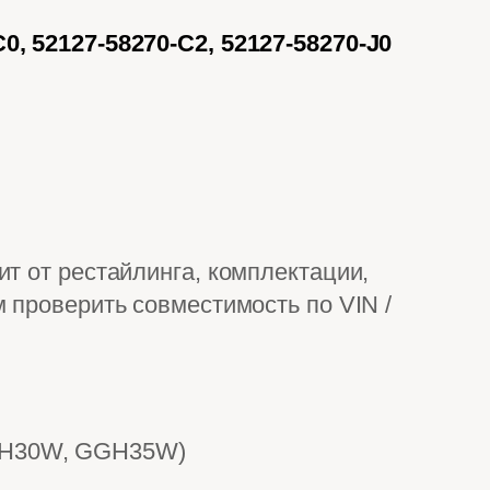
C0, 52127-58270-C2, 52127-58270-J0
т от рестайлинга, комплектации,
 проверить совместимость по VIN /
GGH30W, GGH35W)