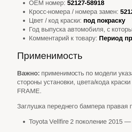
OEM номер:
52127-58918
Кросс-номера / номера замен:
521
Цвет / код краски:
под покраску
Год выпуска автомобиля, с котор
Комментарий к товару:
Период пр
Применимость
Важно:
применимость по модели указа
стороны установки, цвета/кода краск
FRAME.
Заглушка переднего бампера правая 
Toyota Vellfire 2 поколение 20