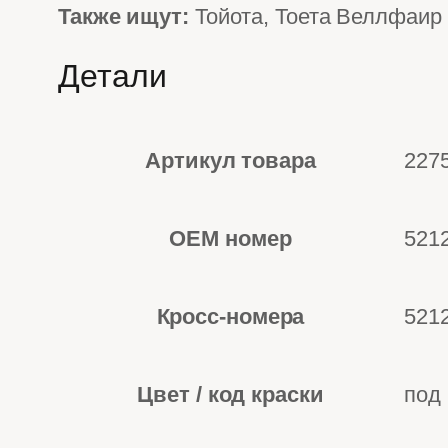
Также ищут:
Тойота, Тоета Веллфаир
Детали
Артикул товара
227
OEM номер
521
Кросс-номера
5212
Цвет / код краски
под 