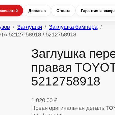
запчастей
Доставка
Оплата
Гарантия и возвр
узов
Заглушки
Заглушка бампера
TA 52127-58918 / 5212758918
Заглушка пер
правая TOYOT
5212758918
1 020,00
₽
Новая оригинальная деталь TO