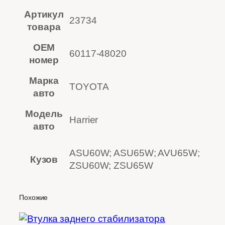
Артикул
23734
товара
OEM
60117-48020
номер
Марка
TOYOTA
авто
Модель
Harrier
авто
ASU60W; ASU65W; AVU65W;
Кузов
ZSU60W; ZSU65W
Похожие