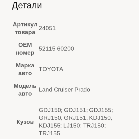
Детали
Артикул
24051
товара
OEM
52115-60200
номер
Марка
TOYOTA
авто
Модель
Land Cruiser Prado
авто
GDJ150; GDJ151; GDJ155;
GRJ150; GRJ151; KDJ150;
Кузов
KDJ155; LJ150; TRJ150;
TRJ155