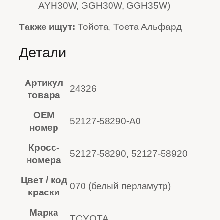
AYH30W, GGH30W, GGH35W)
Также ищут:
Тойота, Тоета Альфард
Детали
Артикул
24326
товара
OEM
52127-58290-A0
номер
Кросс-
52127-58290, 52127-58920
номера
Цвет / код
070 (белый перламутр)
краски
Марка
TOYOTA