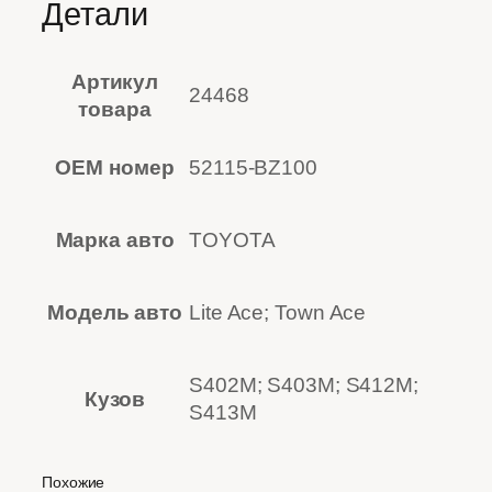
Детали
Артикул
24468
товара
OEM номер
52115-BZ100
Марка авто
TOYOTA
Модель авто
Lite Ace; Town Ace
S402M; S403M; S412M;
Кузов
S413M
Похожие