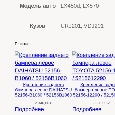
Модель авто
LX450d; LX570
Кузов
URJ201; VDJ201
Похожие
Крепление заднего
Крепление задн
бампера левое DAIHATSU
бампера левое T
52156-B1060 / 52156B1060
52156-12290 / 521
2 340,00
₽
2 680,00
₽
Подробнее
Подробнее