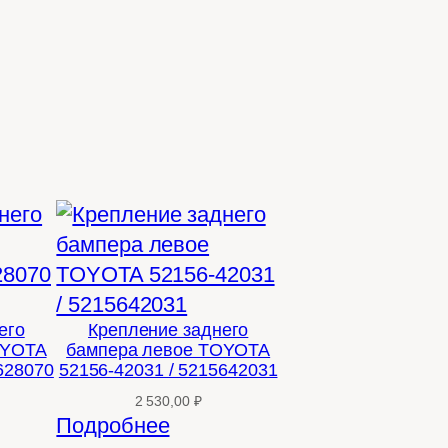
его
Крепление заднего
OYOTA
бампера левое TOYOTA
628070
52156-42031 / 5215642031
2 530,00
₽
Подробнее