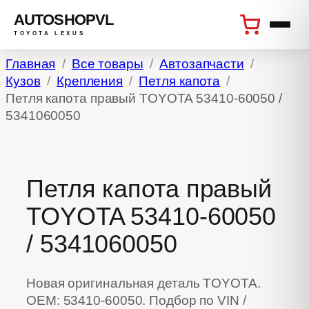
AUTOSHOPVL
TOYOTA LEXUS
Перейти
Главная
Все товары
Автозапчасти
к
Кузов
Крепления
Петля капота
содержимому
Петля капота правый TOYOTA 53410-60050 /
5341060050
Петля капота правый
TOYOTA 53410-60050
/ 5341060050
Новая оригинальная деталь TOYOTA.
OEM: 53410-60050. Подбор по VIN /