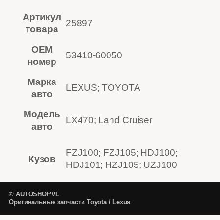
Артикул
25897
товара
OEM
53410-60050
номер
Марка
LEXUS; TOYOTA
авто
Модель
LX470; Land Cruiser
авто
FZJ100; FZJ105; HDJ100;
Кузов
HDJ101; HZJ105; UZJ100
© AUTOSHOPVL
Оригинальные запчасти Toyota / Lexus