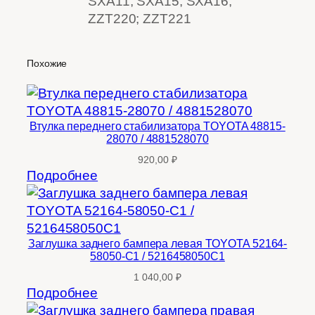
SXA11; SXA15; SXA16;
ZZT220; ZZT221
Похожие
Втулка переднего стабилизатора TOYOTA 48815-
28070 / 4881528070
920,00
₽
Подробнее
Заглушка заднего бампера левая TOYOTA 52164-
58050-C1 / 5216458050C1
1 040,00
₽
Подробнее