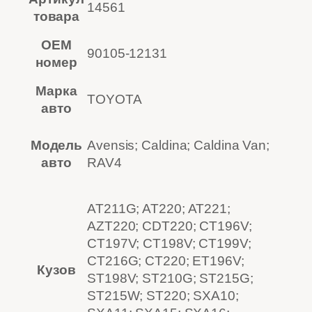
14561
товара
OEM
90105-12131
номер
Марка
TOYOTA
авто
Модель
Avensis; Caldina; Caldina Van;
авто
RAV4
AT211G; AT220; AT221;
AZT220; CDT220; CT196V;
CT197V; CT198V; CT199V;
CT216G; CT220; ET196V;
Кузов
ST198V; ST210G; ST215G;
ST215W; ST220; SXA10;