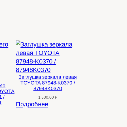
Заглушка зеркала левая
TOYOTA 87948-K0370 /
его
87948K0370
TOYOTA
 /
1 530,00
₽
1
Подробнее