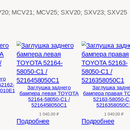
20; MCV21; MCV25; SXV20; SXV23; SXV25
его
2162-
Заглушка заднего
Заглушка задн
8010E1
бампера левая TOYOTA
бампера правая 
52164-58050-C1 /
52163-58050-C1
5216458050C1
5216358050C
1 040,00
₽
1 040,00
₽
Подробнее
Подробнее