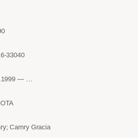
90
16-33040
8.1999 — …
OTA
y; Camry Gracia