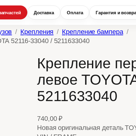
запчастей
Доставка
Оплата
Гарантия и возвр
узов
Крепления
Крепление бампера
TA 52116-33040 / 5211633040
Крепление пе
левое TOYOTA
5211633040
740,00
₽
Новая оригинальная деталь TO