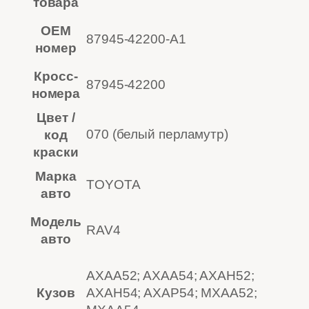
товара
OEM
87945-42200-A1
номер
Кросс-
87945-42200
номера
Цвет /
070 (белый перламутр)
код
краски
Марка
TOYOTA
авто
Модель
RAV4
авто
AXAA52; AXAA54; AXAH52;
Кузов
AXAH54; AXAP54; MXAA52;