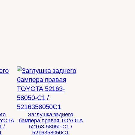
его
Заглушка заднего
OYOTA
бампера правая TOYOTA
 /
52163-58050-C1 /
1
5216358050C1