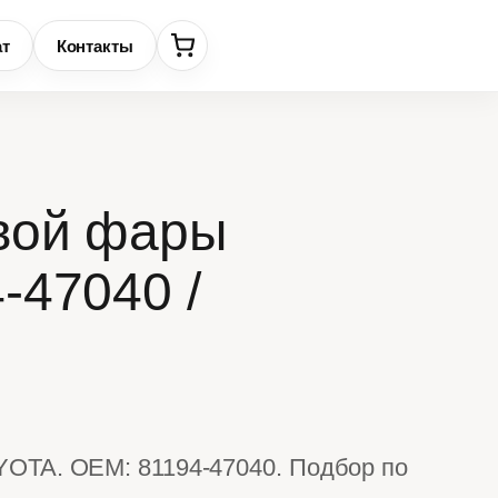
ат
Контакты
вой фары
-47040 /
YOTA. OEM: 81194-47040. Подбор по