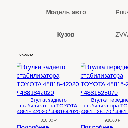
Модель авто
Priu
Кузов
ZVW
Похожие
Втулка заднего
Втулка передн
стабилизатора TOYOTA
стабилизатора T
48818-42020 / 4881842020
48815-28070 / 488
810,00
₽
920,00
₽
Подробнее
Подробнее