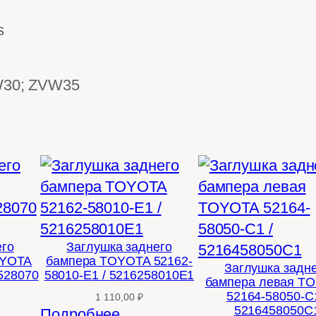
s
30; ZVW35
его
Заглушка заднего
OYOTA
бампера TOYOTA 52162-
Заглушка задн
1528070
58010-E1 / 5216258010E1
бампера левая T
52164-58050-C1
1 110,00
₽
5216458050C
Подробнее