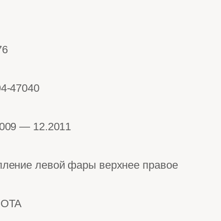
76
94-47040
2009 — 12.2011
пление левой фары верхнее правое
OTA