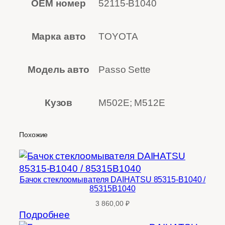
OEM номер
52115-B1040
Марка авто
TOYOTA
Модель авто
Passo Sette
Кузов
M502E; M512E
Похожие
Бачок стеклоомывателя DAIHATSU 85315-B1040 /
85315B1040
3 860,00
₽
Подробнее