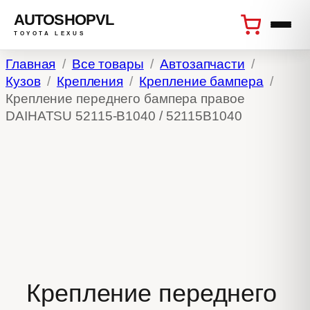
AUTOSHOPVL
TOYOTA LEXUS
Перейти
Главная
Все товары
Автозапчасти
к
Кузов
Крепления
Крепление бампера
содержимому
Крепление переднего бампера правое
DAIHATSU 52115-B1040 / 52115B1040
Крепление переднего